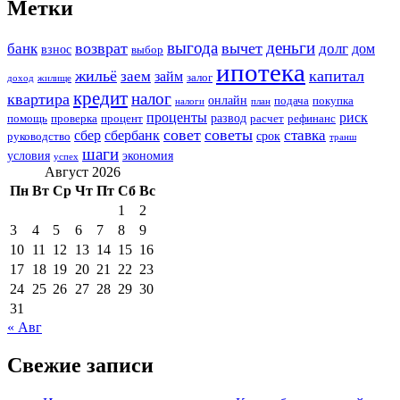
Метки
выгода
деньги
возврат
вычет
банк
долг
дом
взнос
выбор
ипотека
жильё
капитал
заем
займ
залог
доход
жилище
кредит
налог
квартира
онлайн
подача
покупка
налоги
план
проценты
риск
развод
помощь
проверка
процент
расчет
рефинанс
совет
советы
ставка
сбер
сбербанк
срок
руководство
транш
шаги
условия
экономия
успех
Август 2026
Пн
Вт
Ср
Чт
Пт
Сб
Вс
1
2
3
4
5
6
7
8
9
10
11
12
13
14
15
16
17
18
19
20
21
22
23
24
25
26
27
28
29
30
31
« Авг
Свежие записи