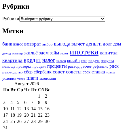
Рубрики
Рубрики
Метки
выгода
деньги
возврат
вычет
банк
долг
дом
взнос
выбор
ипотека
жильё
капитал
заем
займ
залог
доход
жилище
кредит
налог
квартира
онлайн
подача
покупка
налоги
план
проценты
риск
развод
помощь
проверка
процент
расчет
рефинанс
совет
советы
ставка
сбер
сбербанк
срок
руководство
транш
шаги
условия
экономия
успех
Август 2026
Пн
Вт
Ср
Чт
Пт
Сб
Вс
1
2
3
4
5
6
7
8
9
10
11
12
13
14
15
16
17
18
19
20
21
22
23
24
25
26
27
28
29
30
31