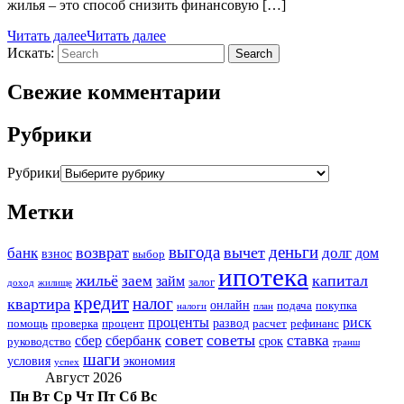
жилья – это способ снизить финансовую […]
Читать далее
Читать далее
Искать:
Search
Свежие комментарии
Рубрики
Рубрики
Метки
выгода
деньги
возврат
вычет
банк
долг
дом
взнос
выбор
ипотека
жильё
капитал
заем
займ
залог
доход
жилище
кредит
налог
квартира
онлайн
подача
покупка
налоги
план
проценты
риск
развод
помощь
проверка
процент
расчет
рефинанс
совет
советы
ставка
сбер
сбербанк
срок
руководство
транш
шаги
условия
экономия
успех
Август 2026
Пн
Вт
Ср
Чт
Пт
Сб
Вс