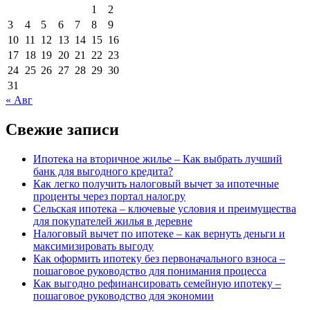
1
2
3
4
5
6
7
8
9
10
11
12
13
14
15
16
17
18
19
20
21
22
23
24
25
26
27
28
29
30
31
« Авг
Свежие записи
Ипотека на вторичное жилье – Как выбрать лучший
банк для выгодного кредита?
Как легко получить налоговый вычет за ипотечные
проценты через портал налог.ру
Сельская ипотека – ключевые условия и преимущества
для покупателей жилья в деревне
Налоговый вычет по ипотеке – как вернуть деньги и
максимизировать выгоду
Как оформить ипотеку без первоначального взноса –
пошаговое руководство для понимания процесса
Как выгодно рефинансировать семейную ипотеку –
пошаговое руководство для экономии