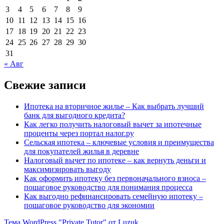
3
4
5
6
7
8
9
10
11
12
13
14
15
16
17
18
19
20
21
22
23
24
25
26
27
28
29
30
31
« Авг
Свежие записи
Ипотека на вторичное жилье – Как выбрать лучший
банк для выгодного кредита?
Как легко получить налоговый вычет за ипотечные
проценты через портал налог.ру
Сельская ипотека – ключевые условия и преимущества
для покупателей жилья в деревне
Налоговый вычет по ипотеке – как вернуть деньги и
максимизировать выгоду
Как оформить ипотеку без первоначального взноса –
пошаговое руководство для понимания процесса
Как выгодно рефинансировать семейную ипотеку –
пошаговое руководство для экономии
Тема WordPress "Private Tutor" от Luzuk