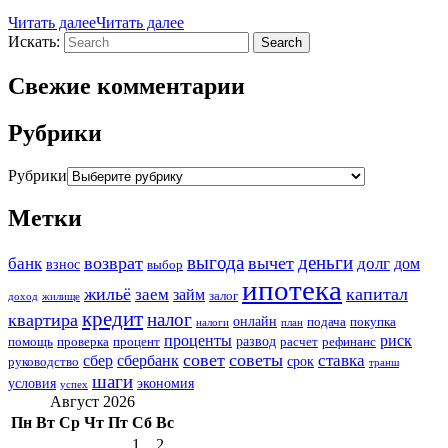
Читать далее
Читать далее
Искать:
Search
Свежие комментарии
Рубрики
Рубрики
Метки
выгода
деньги
возврат
вычет
банк
долг
дом
взнос
выбор
ипотека
жильё
капитал
заем
займ
залог
доход
жилище
кредит
налог
квартира
онлайн
подача
покупка
налоги
план
проценты
риск
развод
помощь
проверка
процент
расчет
рефинанс
совет
советы
ставка
сбер
сбербанк
срок
руководство
транш
шаги
условия
экономия
успех
Август 2026
Пн
Вт
Ср
Чт
Пт
Сб
Вс
1
2