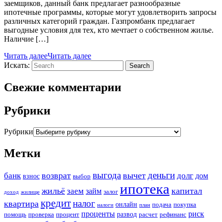
заемщиков, данный банк предлагает разнообразные
ипотечные программы, которые могут удовлетворить запросы
различных категорий граждан. Газпромбанк предлагает
выгодные условия для тех, кто мечтает о собственном жилье.
Наличие […]
Читать далее
Читать далее
Искать:
Search
Свежие комментарии
Рубрики
Рубрики
Метки
выгода
деньги
возврат
вычет
банк
долг
дом
взнос
выбор
ипотека
жильё
капитал
заем
займ
залог
доход
жилище
кредит
налог
квартира
онлайн
подача
покупка
налоги
план
проценты
риск
развод
помощь
проверка
процент
расчет
рефинанс