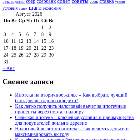
совет
советы
ставка
сбер
сбербанк
срок
руководство
транш
шаги
условия
экономия
успех
Август 2026
Пн
Вт
Ср
Чт
Пт
Сб
Вс
1
2
3
4
5
6
7
8
9
10
11
12
13
14
15
16
17
18
19
20
21
22
23
24
25
26
27
28
29
30
31
« Авг
Свежие записи
Ипотека на вторичное жилье – Как выбрать лучший
банк для выгодного кредита?
Как легко получить налоговый вычет за ипотечные
проценты через портал налог.ру
Сельская ипотека – ключевые условия и преимущества
для покупателей жилья в деревне
Налоговый вычет по ипотеке – как вернуть деньги и
максимизировать выгоду
Как оформить ипотеку без первоначального взноса –