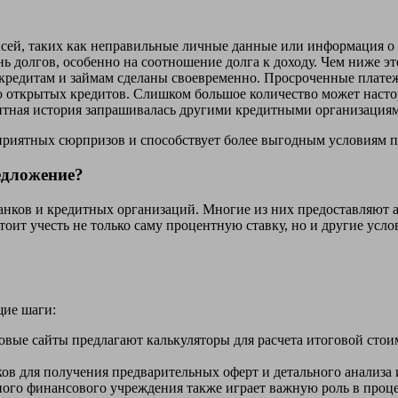
исей, таких как неправильные личные данные или информация о
 долгов, особенно на соотношение долга к доходу. Чем ниже это
 кредитам и займам сделаны своевременно. Просроченные плате
 открытых кредитов. Слишком большое количество может насто
дитная история запрашивалась другими кредитными организациям
еприятных сюрпризов и способствует более выгодным условиям 
едложение?
анков и кредитных организаций. Многие из них предоставляют а
ит учесть не только саму процентную ставку, но и другие усло
щие шаги:
ые сайты предлагают калькуляторы для расчета итоговой стоим
ков для получения предварительных оферт и детального анализа 
го финансового учреждения также играет важную роль в проце