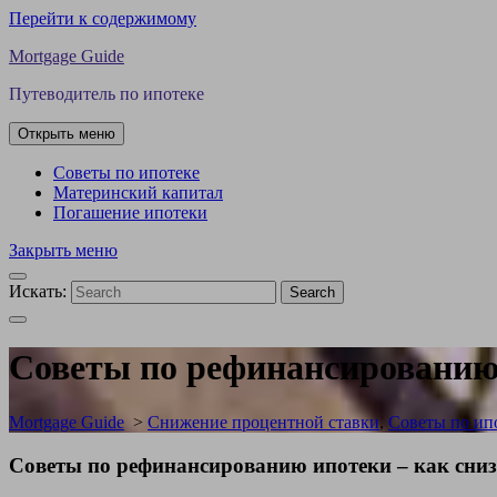
Перейти к содержимому
Mortgage Guide
Путеводитель по ипотеке
Открыть меню
Советы по ипотеке
Материнский капитал
Погашение ипотеки
Закрыть меню
Искать:
Search
Советы по рефинансированию 
Mortgage Guide
>
Снижение процентной ставки
,
Советы по ип
Советы по рефинансированию ипотеки – как сниз