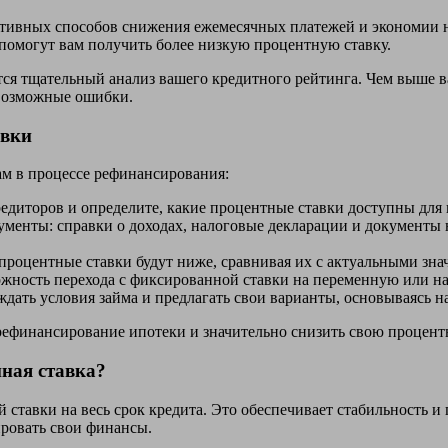
тивных способов снижения ежемесячных платежей и экономии на
помогут вам получить более низкую процентную ставку.
я тщательный анализ вашего кредитного рейтинга. Чем выше ва
 возможные ошибки.
авки
ам в процессе рефинансирования:
диторов и определите, какие процентные ставки доступны для в
менты: справки о доходах, налоговые декларации и документы 
процентные ставки будут ниже, сравнивая их с актуальными зна
жность перехода с фиксированной ставки на переменную или на
ждать условия займа и предлагать свои варианты, основываясь н
рефинансирование ипотеки и значительно снизить свою процент
ная ставка?
ставки на весь срок кредита. Это обеспечивает стабильность и 
ровать свои финансы.