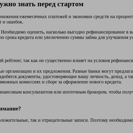
ужно знать перед стартом
нижения ежемесячных платежей и экономии средств на процентн
т и ошибок.
Необходимо оценить, насколько выгодно рефинансирование в ва
ю срока кредита или увеличению суммы займа для улучшения у
й рейтинг, так как он существенно влияет на условия рефинан
е организации и их предложения. Разные банки могут предлага
добятся документы, удостоверяющие вашу личность, доход, а т
озможных комиссиях и сборе за оформление нового кредита.
 финансовым консультантом или ипотечным брокером, чтобы пол
нимание?
оложительные, так и отрицательные записи. Поэтому необходим