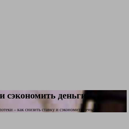
и сэкономить деньги
теки – как снизить ставку и сэкономить деньги