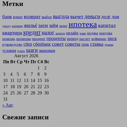
Метки
выгода
деньги
возврат
вычет
банк
долг
дом
взнос
выбор
ипотека
жильё
капитал
заем
займ
залог
доход
жилище
кредит
налог
квартира
онлайн
подача
покупка
налоги
план
проценты
риск
развод
помощь
проверка
процент
расчет
рефинанс
совет
советы
ставка
сбер
сбербанк
срок
руководство
транш
шаги
условия
экономия
успех
Август 2026
Пн
Вт
Ср
Чт
Пт
Сб
Вс
1
2
3
4
5
6
7
8
9
10
11
12
13
14
15
16
17
18
19
20
21
22
23
24
25
26
27
28
29
30
31
« Авг
Свежие записи