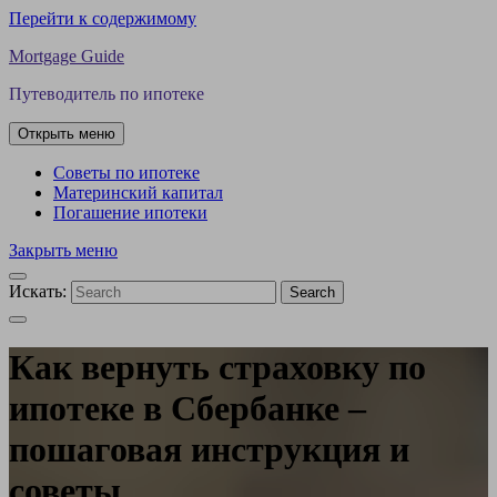
Перейти к содержимому
Mortgage Guide
Путеводитель по ипотеке
Открыть меню
Советы по ипотеке
Материнский капитал
Погашение ипотеки
Закрыть меню
Искать:
Search
Как вернуть страховку по
ипотеке в Сбербанке –
пошаговая инструкция и
советы