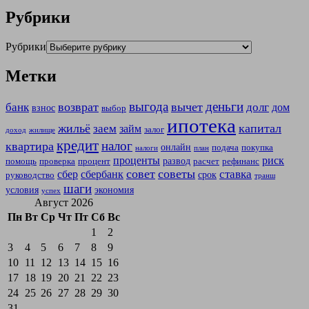
Рубрики
Рубрики
Метки
выгода
деньги
возврат
вычет
банк
долг
дом
взнос
выбор
ипотека
жильё
капитал
заем
займ
залог
доход
жилище
кредит
налог
квартира
онлайн
подача
покупка
налоги
план
проценты
риск
развод
помощь
проверка
процент
расчет
рефинанс
совет
советы
ставка
сбер
сбербанк
срок
руководство
транш
шаги
условия
экономия
успех
Август 2026
Пн
Вт
Ср
Чт
Пт
Сб
Вс
1
2
3
4
5
6
7
8
9
10
11
12
13
14
15
16
17
18
19
20
21
22
23
24
25
26
27
28
29
30
31