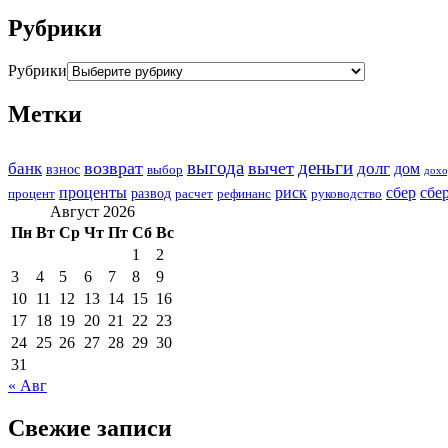
Рубрики
Рубрики
Метки
выгода
деньги
возврат
вычет
банк
долг
дом
взнос
выбор
дохо
проценты
риск
сбер
сбе
развод
процент
расчет
рефинанс
руководство
Август 2026
Пн
Вт
Ср
Чт
Пт
Сб
Вс
1
2
3
4
5
6
7
8
9
10
11
12
13
14
15
16
17
18
19
20
21
22
23
24
25
26
27
28
29
30
31
« Авг
Свежие записи