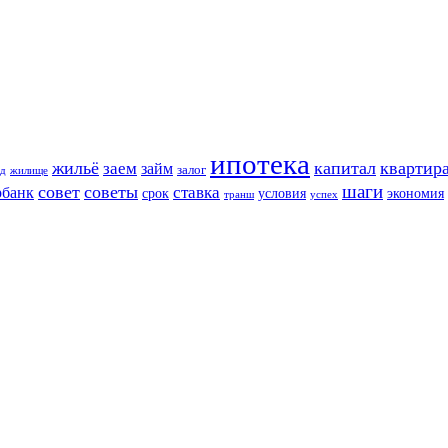
ипотека
жильё
капитал
квартир
заем
займ
залог
д
жилище
шаги
совет
советы
ставка
рбанк
срок
условия
экономия
транш
успех