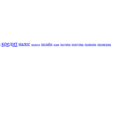
кредит
налог
а
онлайн
подача
покупка
помощь
проверка
налоги
план