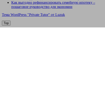
Как выгодно рефинансировать семейную ипотеку –
пошаговое руководство для экономии
Тема WordPress "Private Tutor" от Luzuk
Top