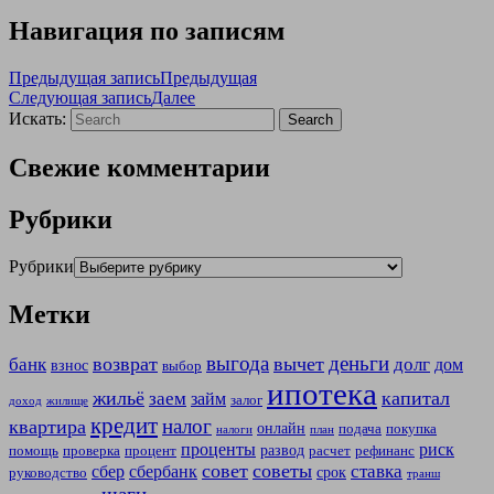
Навигация по записям
Предыдущая запись
Предыдущая
Следующая запись
Далее
Искать:
Search
Свежие комментарии
Рубрики
Рубрики
Метки
выгода
деньги
возврат
вычет
банк
долг
дом
взнос
выбор
ипотека
жильё
капитал
заем
займ
залог
доход
жилище
кредит
налог
квартира
онлайн
подача
покупка
налоги
план
проценты
риск
развод
помощь
проверка
процент
расчет
рефинанс
совет
советы
ставка
сбер
сбербанк
срок
руководство
транш