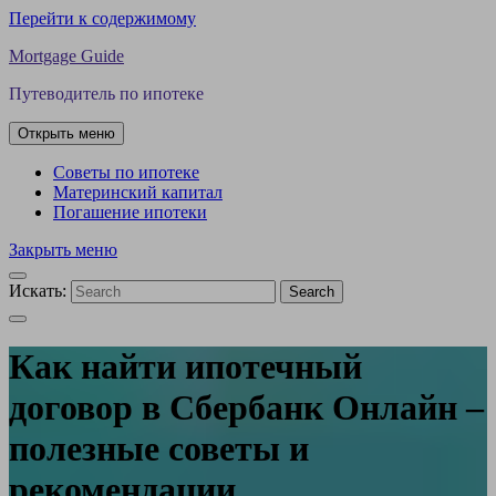
Перейти к содержимому
Mortgage Guide
Путеводитель по ипотеке
Открыть меню
Советы по ипотеке
Материнский капитал
Погашение ипотеки
Закрыть меню
Искать:
Search
Как найти ипотечный
договор в Сбербанк Онлайн –
полезные советы и
рекомендации