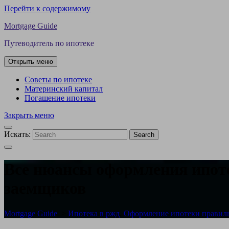
Перейти к содержимому
Mortgage Guide
Путеводитель по ипотеке
Открыть меню
Советы по ипотеке
Материнский капитал
Погашение ипотеки
Закрыть меню
Искать:
Search
Все нюансы оформления ипоте
заемщиков
Mortgage Guide
>
Ипотека в ржд
,
Оформление ипотеки правил