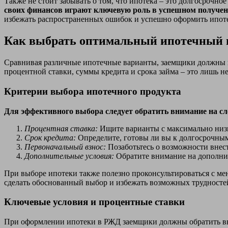
Также не стоит забывать о том, что ипотека – это долгосрочное
своих финансов играют ключевую роль в успешном получен
избежать распространенных ошибок и успешно оформить ипот
Как выбрать оптимальный ипотечный 
Сравнивая различные ипотечные варианты, заемщики должны 
процентной ставки, суммы кредита и срока займа – это лишь не
Критерии выбора ипотечного продукта
Для эффективного выбора следует обратить внимание на с
Процентная ставка:
Ищите варианты с максимально низк
Срок кредита:
Определите, готовы ли вы к долгосрочным
Первоначальный взнос:
Позаботьтесь о возможности внес
Дополнительные условия:
Обратите внимание на дополнит
При выборе ипотеки также полезно проконсультироваться с м
сделать обоснованный выбор и избежать возможных трудносте
Ключевые условия и процентные ставки
При оформлении ипотеки в РЖД заемщики должны обратить вни