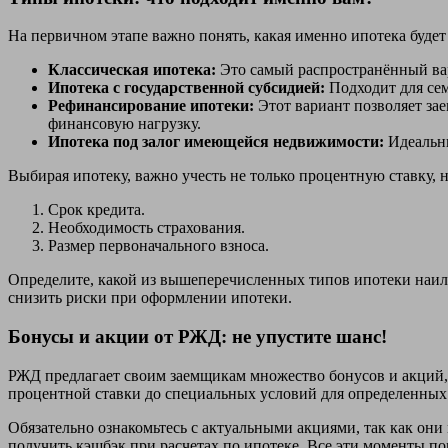
На первичном этапе важно понять, какая именно ипотека буде
Классическая ипотека:
Это самый распространённый ва
Ипотека с государственной субсидией:
Подходит для сем
Рефинансирование ипотеки:
Этот вариант позволяет за
финансовую нагрузку.
Ипотека под залог имеющейся недвижимости:
Идеальны
Выбирая ипотеку, важно учесть не только процентную ставку, н
Срок кредита.
Необходимость страхования.
Размер первоначального взноса.
Определите, какой из вышеперечисленных типов ипотеки наил
снизить риски при оформлении ипотеки.
Бонусы и акции от РЖД: не упустите шанс!
РЖД предлагает своим заемщикам множество бонусов и акций,
процентной ставки до специальных условий для определенных
Обязательно ознакомьтесь с актуальными акциями, так как они
получить кэшбэк при расчетах по ипотеке. Все эти моменты по