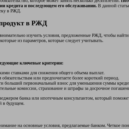
 обязательство, которое может занять несколько десятилетий.
Поэ
ии кредита и последующем его обслуживании.
В данной стать
еку в РЖД.
продукт в РЖД
внимательно изучить условия, предложенные РЖД, чтобы найти
которые из параметров, которые следует учитывать.
ледующие ключевые критерии:
ими ставками для снижения общего объема выплат.
 обязательствам или предпочитаете более короткий период.
ти больший первоначальный взнос для уменьшения суммы креди
ельные комиссии, страхование и штрафы за досрочное погашен
енеджером банка или ипотечным консультантом, который поможет
й в будущем.
мание на основные условия, предлагаемые банком. Четкое пон