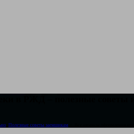
ки в РЖД – полезные советы 
ьно
,
Полезные советы заемщикам
>
Все нюансы оформления ипо