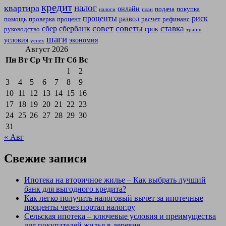
кредит
налог
квартира
онлайн
подача
покупка
налоги
план
проценты
риск
развод
помощь
проверка
процент
расчет
рефинанс
совет
советы
ставка
сбер
сбербанк
срок
руководство
транш
шаги
условия
экономия
успех
Август 2026
Пн
Вт
Ср
Чт
Пт
Сб
Вс
1
2
3
4
5
6
7
8
9
10
11
12
13
14
15
16
17
18
19
20
21
22
23
24
25
26
27
28
29
30
31
« Авг
Свежие записи
Ипотека на вторичное жилье – Как выбрать лучший
банк для выгодного кредита?
Как легко получить налоговый вычет за ипотечные
проценты через портал налог.ру
Сельская ипотека – ключевые условия и преимущества
для покупателей жилья в деревне