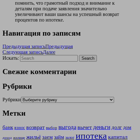
помнить, что грамотный подход и внимание к
деталям при подаче заявления значительно
увеличивают ваши шансы на успешный возврат
процентов по ипотеке.
Навигация по записям
Предыдущая запись
Предыдущая
Следующая запись
Далее
Искать:
Search
Свежие комментарии
Рубрики
Рубрики
Метки
выгода
деньги
возврат
вычет
банк
долг
дом
взнос
выбор
ипотека
жильё
капитал
заем
займ
залог
доход
жилище