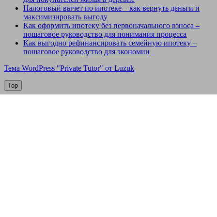
Налоговый вычет по ипотеке – как вернуть деньги и
максимизировать выгоду
Как оформить ипотеку без первоначального взноса –
пошаговое руководство для понимания процесса
Как выгодно рефинансировать семейную ипотеку –
пошаговое руководство для экономии
Тема WordPress "Private Tutor" от Luzuk
Top