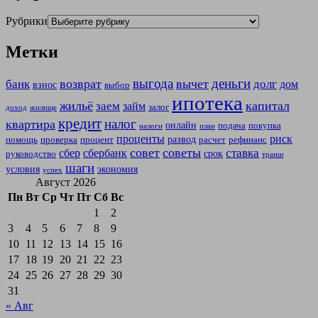
Рубрики
Метки
выгода
деньги
возврат
вычет
банк
долг
дом
взнос
выбор
ипотека
жильё
капитал
заем
займ
залог
доход
жилище
кредит
налог
квартира
онлайн
подача
покупка
налоги
план
проценты
риск
развод
помощь
проверка
процент
расчет
рефинанс
совет
советы
ставка
сбер
сбербанк
срок
руководство
транш
шаги
условия
экономия
успех
Август 2026
Пн
Вт
Ср
Чт
Пт
Сб
Вс
1
2
3
4
5
6
7
8
9
10
11
12
13
14
15
16
17
18
19
20
21
22
23
24
25
26
27
28
29
30
31
« Авг