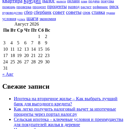
кредит
налог
квартира
онлайн
подача
покупка
налоги
план
проценты
риск
развод
помощь
проверка
процент
расчет
рефинанс
совет
советы
ставка
сбер
сбербанк
срок
руководство
транш
шаги
условия
экономия
успех
Август 2026
Пн
Вт
Ср
Чт
Пт
Сб
Вс
1
2
3
4
5
6
7
8
9
10
11
12
13
14
15
16
17
18
19
20
21
22
23
24
25
26
27
28
29
30
31
« Авг
Свежие записи
Ипотека на вторичное жилье – Как выбрать лучший
банк для выгодного кредита?
Как легко получить налоговый вычет за ипотечные
проценты через портал налог.ру
Сельская ипотека – ключевые условия и преимущества
для покупателей жилья в деревне