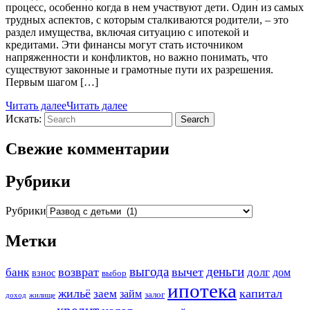
процесс, особенно когда в нем участвуют дети. Один из самых
трудных аспектов, с которым сталкиваются родители, – это
раздел имущества, включая ситуацию с ипотекой и
кредитами. Эти финансы могут стать источником
напряженности и конфликтов, но важно понимать, что
существуют законные и грамотные пути их разрешения.
Первым шагом […]
Читать далее
Читать далее
Искать:
Search
Свежие комментарии
Рубрики
Рубрики
Метки
выгода
деньги
возврат
вычет
банк
долг
дом
взнос
выбор
ипотека
жильё
капитал
заем
займ
залог
доход
жилище