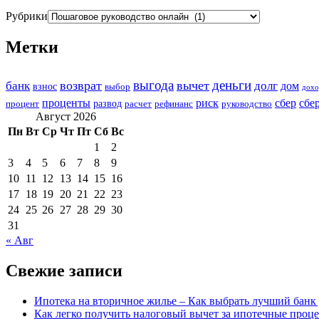
Рубрики
Метки
выгода
деньги
возврат
вычет
банк
долг
дом
взнос
выбор
дохо
проценты
риск
сбер
сбе
развод
процент
расчет
рефинанс
руководство
Август 2026
Пн
Вт
Ср
Чт
Пт
Сб
Вс
1
2
3
4
5
6
7
8
9
10
11
12
13
14
15
16
17
18
19
20
21
22
23
24
25
26
27
28
29
30
31
« Авг
Свежие записи
Ипотека на вторичное жилье – Как выбрать лучший банк 
Как легко получить налоговый вычет за ипотечные проце