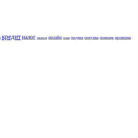
кредит
налог
а
онлайн
подача
покупка
помощь
проверка
налоги
план