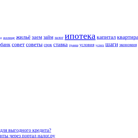
ипотека
жильё
капитал
квартир
заем
займ
залог
д
жилище
шаги
совет
советы
ставка
рбанк
срок
условия
экономия
транш
успех
для выгодного кредита?
нты через портал налог.ру