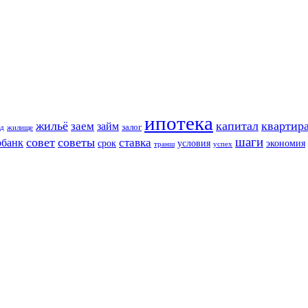
ипотека
жильё
капитал
квартир
заем
займ
залог
д
жилище
шаги
совет
советы
ставка
рбанк
срок
условия
экономия
транш
успех