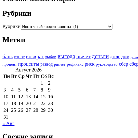
Рубрики
Рубрики
Метки
выгода
деньги
возврат
вычет
банк
долг
дом
взнос
выбор
дохо
проценты
риск
сбер
сбе
развод
процент
расчет
рефинанс
руководство
Август 2026
Пн
Вт
Ср
Чт
Пт
Сб
Вс
1
2
3
4
5
6
7
8
9
10
11
12
13
14
15
16
17
18
19
20
21
22
23
24
25
26
27
28
29
30
31
« Авг
Свежие записи