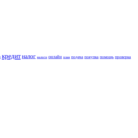
кредит
налог
а
онлайн
подача
покупка
помощь
проверка
налоги
план